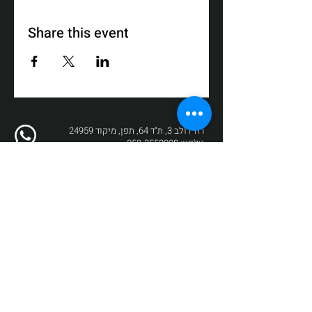
Share this event
רח' דולב 3, ת"ד 64, תפן, מיקוד 24959
טלפון:
050-3558008
פקס:
04-9872017
דוא"ל:
box@zikit.info
© 2023 כל הזכויות שמורות לתיאטרון
זיקית | עיצוב והקמה:
Fuzz New Media