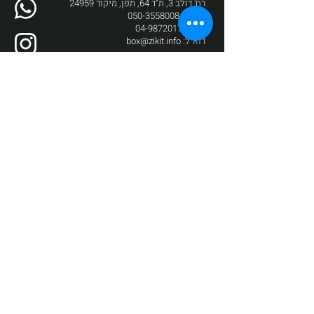
רח' דולב 3, ת"ד 64, תפן, מיקוד 24959
טלפון:
050-3558008
פקס:
04-9872017
דוא"ל:
box@zikit.info
© 2023 כל הזכויות שמורות לתיאטרון
זיקית | עיצוב והקמה:
Fuzz New Media