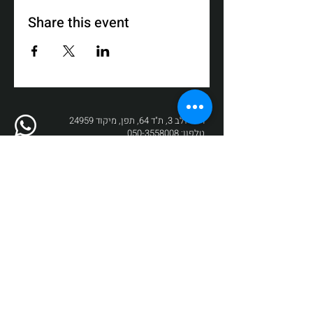
Share this event
רח' דולב 3, ת"ד 64, תפן, מיקוד 24959
טלפון:
050-3558008
פקס:
04-9872017
דוא"ל:
box@zikit.info
© 2023 כל הזכויות שמורות לתיאטרון
זיקית | עיצוב והקמה:
Fuzz New Media