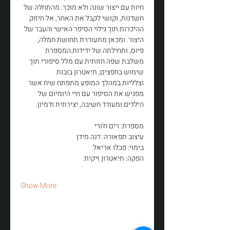
חיות עם ייצור שונה ולא מוכר. מהתחלה של 
חשדנות, וקושי לקבל את האחר, אל חיזוק 
ההיכרות תוך גילוי הסיפר האישי והעבר של 
היצור. ומכאן מתעוררת תחושת חמלה, 
פיוס, ותחילתה של ידידות.המספרת 
משלבת שפה חזותית עם מלל סיפורי תוך 
שימוש בחפצים, תיאטרון בובות 
וצלליות.במהלך המופע מתפתח שיח אשר 
מפגיש את הסיפור עם חיי היומיום של 
הילדים ומעודד חשיבה, יצירתית ודמיון.
מספרת: רים ח'ורי 
עיצוב תפאורה: דנה מידן
בימוי: פבלו אריאל
הפקה: תיאטרון זיקית
Show More