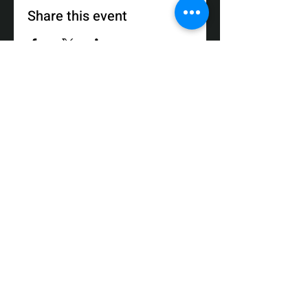
Share this event
רח' דולב 3, ת"ד 64, תפן, מיקוד 24959
טלפון:
050-3558008
פקס:
04-9872017
דוא"ל:
box@zikit.info
© 2023 כל הזכויות שמורות לתיאטרון
זיקית | עיצוב והקמה:
Fuzz New Media