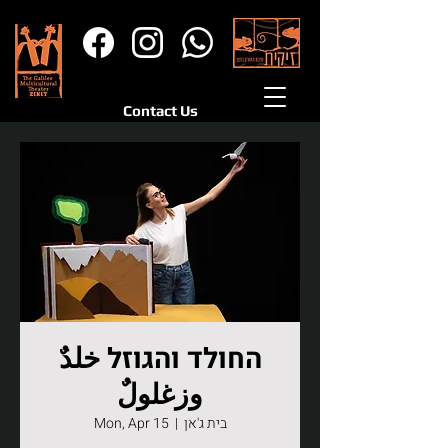
Contact Us
החולד והגוזל خلدٌ
وزغلولٌ
בית ג'אן
  |  
Mon, Apr 15