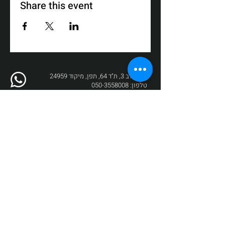
Share this event
רח' דולב 3, ת"ד 64, תפן, מיקוד 24959
טלפון:
050-3558008
פקס:
04-9872017
דוא"ל:
box@zikit.info
© 2023 כל הזכויות שמורות לתיאטרון
זיקית | עיצוב והקמה:
Fuzz New Media