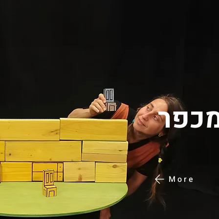
 מכפר
More