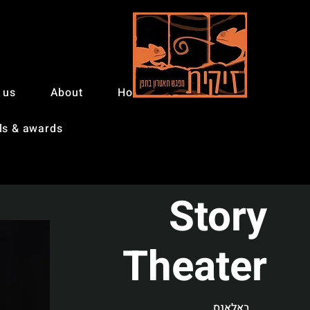
 us
About
Home
ls & awards
Story
Theater
באלאנס