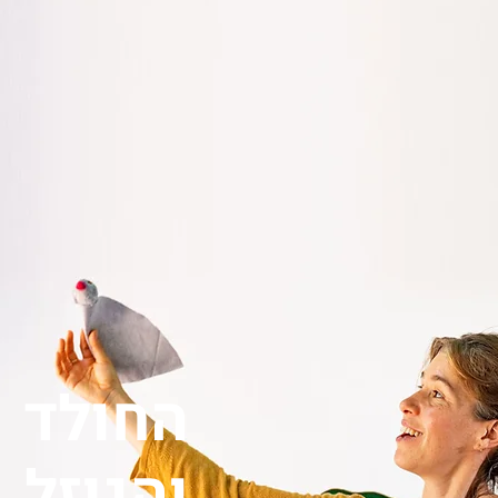
החולד
והגוזל