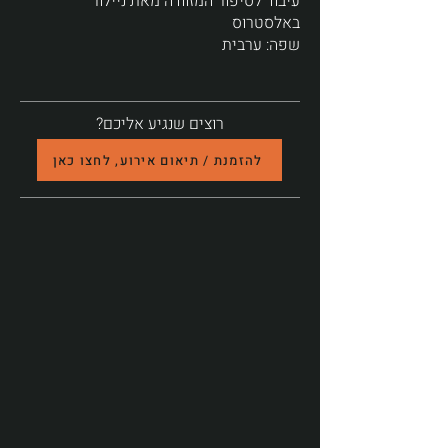
עיבוד לסיפור המזוודה מאת ניילור
באלסטרוס
שפה: ערבית
רוצים שנגיע אליכם?
להזמנת / תיאום אירוע, לחצו כאן