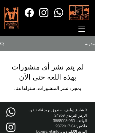
مدونة
لم يتم نشر أي منشورات
بهذه اللغة حتى الآن
بمجرد نشر المنشورات، ستراها هنا.
3 شارع دوليف، صندوق بريد 64، تيفن،
الرمز البريدي 24959
الهاتف:
050-3558008
فاكس:
04-9872017
البريد الإلكتروني:
box@zikit.info