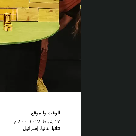
الوقت والموقع
١٢ شباط ٢٠٢٤، ٤:٠٠ م
نتانيا, نتانيا، إسرائيل