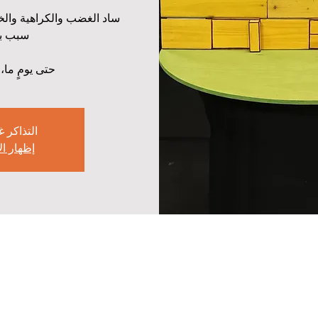
ساد الغضب والكراهية والخ
حتى يومٍ ما،
التذاكر غ
إظهار ا