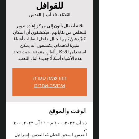
للقوافل
الثلاثاء، ١٥ آب
  |  
القدس
ثلاثة أطفال يأتون إلى مركز إعادة تدوير
للتخلص من نفاياتهم، فيكتشفون أن المكان
كنزٌ دفينٌ يُلهم الخيال. داخل النفايات أشياءٌ
مثيرةٌ للاهتمام، يكتشفون أنه يمكن
استخدامها لابتكار ألعابٍ متنوعة، حيث تتخذ
هذه الأشياء أشكالًا جديدةً أثناء اللعب.
ההרשמה סגורה
אירועים אחרים
الوقت والموقع
١٥ آب ٢٠٢٣، ٦:٠٠ م – ١٦ آب ٢٠٢٣، ٦:٠٠
م
القدس, اسحق الحنان 4، القدس، إسرائيل