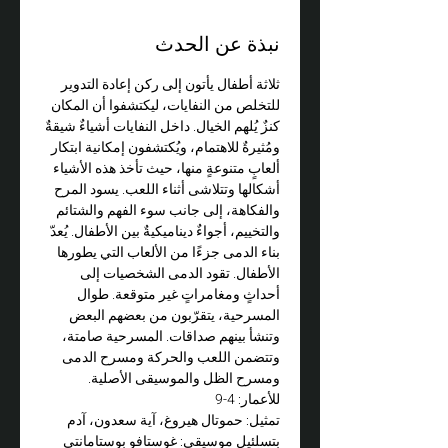
نبذة عن الحدث
ثلاثة أطفال يأتون إلى ركن إعادة التدوير 
للتخلص من النفايات، ليكتشفوا أن المكان 
كنزٌ يُلهم الخيال. داخل النفايات أشياءٌ شيقةٌ 
ومُثيرةٌ للاهتمام، ويُكتشفون إمكانية ابتكار 
ألعابٍ متنوعةٍ منها، حيث تأخذ هذه الأشياء 
أشكالها وتتلاشى أثناء اللعب. يسود المرح 
والفكاهة، إلى جانب سوء الفهم والشتائم 
والتخييم، أجواءٌ ديناميكيةٌ بين الأطفال. يُعدّ 
بناء الدمى جزءًا من الألعاب التي يطورها 
الأطفال. تقود الدمى الشخصيات إلى 
أحداثٍ ومغامراتٍ غير متوقعة. طوال 
المسرحية، يتقرّبون من بعضهم البعض 
وتنشأ بينهم صداقات. المسرحية صامتة، 
وتتضمن اللعب والحركة ومسرح الدمى 
ومسرح الظل والموسيقى الأصلية.
للأعمار: 4-9
تمثيل: حموتال هيروغ، آية سعدون، آدم 
بتسلئيل موسيقى: غوستافو بوستامانتي 