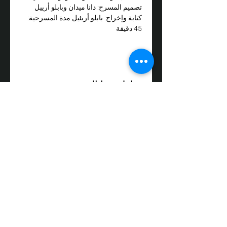
تصميم المسرح: دانا ميدان وبابلو أرييل 
كتابة وإخراج: بابلو أريئيل مدة المسرحية: 
45 دقيقة
شارِك هذا الحدث
3 شارع دوليف، صندوق بريد 64، تيفن،
الرمز البريدي 24959
الهاتف:
050-3558008
فاكس:
04-9872017
البريد الإلكتروني:
box@zikit.info
© ٢٠٢٣ جميع الحقوق محفوظة لمسرح
زيكيت | التصميم والتنفيذ:
فوز نيو ميديا