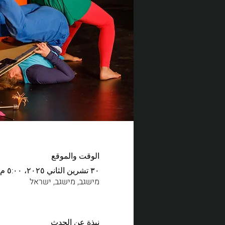
الوقت والموقع
٣٠ تشرين الثاني ٢٠٢٥، ٥:٠٠ م – ٥:٥٠ م
מישגב, מישגב, ישראל
نبذة عن الحدث