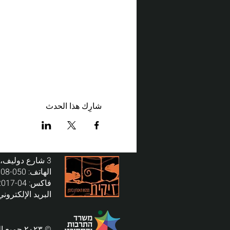
شارِك هذا الحدث
3 شارع دوليف، صندوق بريد 64، تيفن، الرمز البريدي 24959
الهاتف:
050-3558008
فاكس:
04-9872017
البريد الإلكتروني
© ٢٠٢٣ جميع الحقوق محفوظة لمسرح زيكيت | التصميم والتنفيذ: