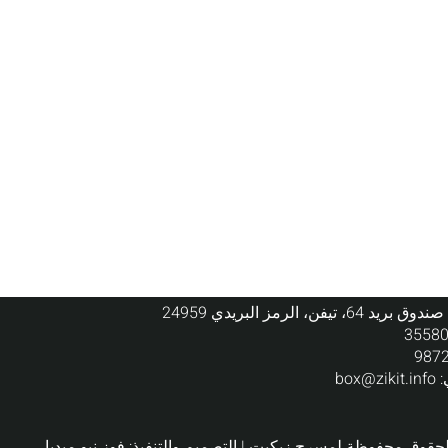
:
box@zikit.info
فوز نيو ميديا