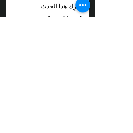
شارِك هذا الحدث
3 شارع دوليف، صندوق بريد 64، تيفن،
الرمز البريدي 24959
الهاتف:
050-3558008
فاكس:
04-9872017
البريد الإلكتروني:
box@zikit.info
© ٢٠٢٣ جميع الحقوق محفوظة لمسرح
زيكيت | التصميم والتنفيذ:
فوز نيو ميديا