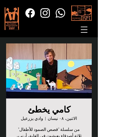
كامي يخطئ
الاثنين، ٠٨ نيسان
  |  
وادي يزرعيل
ثلاثة أصدقاء يعيشون في الغابة، أرنب،