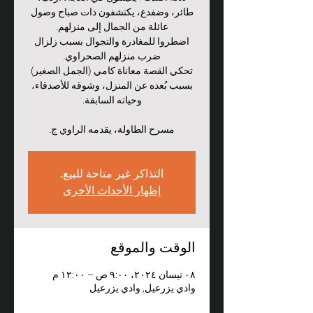
طائر، وضفدع، يكتشفون ذات صباح وصول
اضطروا للمغادرة والتجوال بسبب زلزال
تحكي القصة معاناة كامي (الجمل الصغير)
بسبب بُعده عن المنزل، وشوقه للأصدقاء،
مسرح الطاولة، يقدمه الراوي ج.
التذاكر غير متاحة للبيع.
إظهار الأحداث الأخرى
الوقت والموقع
٠٨ نيسان ٢٠٢٤، ٩:٠٠ ص – ١٢:٠٠ م
وادي يزرعيل, وادي يزرعيل