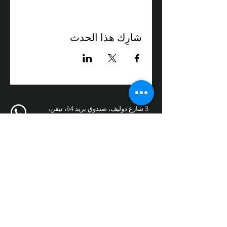
شارِك هذا الحدث
3 شارع دوليف، صندوق بريد 64، تيفن،
الرمز البريدي 24959
الهاتف:
050-3558008
فاكس:
04-9872017
البريد الإلكتروني:
box@zikit.info
© ٢٠٢٣ جميع الحقوق محفوظة لمسرح
زيكيت | التصميم والتنفيذ:
فوز نيو ميديا