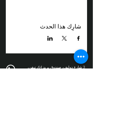
شارِك هذا الحدث
3 شارع دوليف، صندوق بريد 64، تيفن،
الرمز البريدي 24959
الهاتف:
050-3558008
فاكس:
04-9872017
البريد الإلكتروني:
box@zikit.info
© ٢٠٢٣ جميع الحقوق محفوظة لمسرح
زيكيت | التصميم والتنفيذ:
فوز نيو ميديا