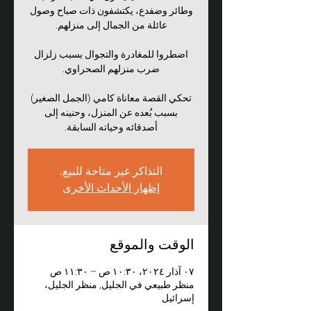
وطائر وضفدع، يكتشفون ذات صباح وصول
اضطروا للمغادرة والتجوال بسبب زلزال
تحكي القصة معاناة كامي (الجمل الصغير)
بسبب بُعده عن المنزل، وحنينه إلى
أصدقائه وحياته السابقة.
التذاكر غير متاحة للبيع.
إظهار الأحداث الأخرى
الوقت والموقع
٠٧ آذار ٢٠٢٤، ١٠:٣٠ ص – ١١:٣٠ ص
منظر طبيعي في الجليل, منظر الجليل،
إسرائيل