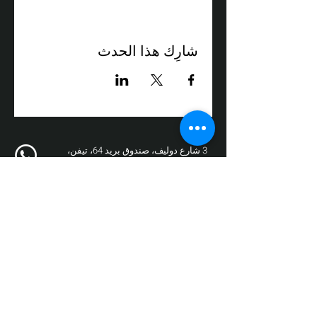
شارِك هذا الحدث
3 شارع دوليف، صندوق بريد 64، تيفن،
الرمز البريدي 24959
الهاتف:
050-3558008
فاكس:
04-9872017
البريد الإلكتروني:
box@zikit.info
© ٢٠٢٣ جميع الحقوق محفوظة لمسرح
زيكيت | التصميم والتنفيذ:
فوز نيو ميديا