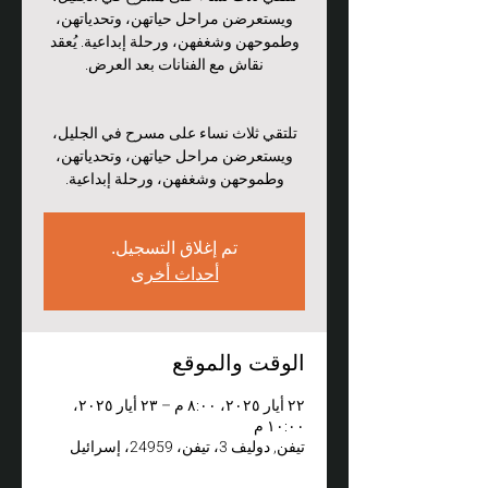
ويستعرضن مراحل حياتهن، وتحدياتهن،
وطموحهن وشغفهن، ورحلة إبداعية. يُعقد
تلتقي ثلاث نساء على مسرح في الجليل،
ويستعرضن مراحل حياتهن، وتحدياتهن،
وطموحهن وشغفهن، ورحلة إبداعية.
تم إغلاق التسجيل.
أحداث أخرى
الوقت والموقع
٢٢ أيار ٢٠٢٥، ٨:٠٠ م – ٢٣ أيار ٢٠٢٥،
١٠:٠٠ م
تيفن, دوليف 3، تيفن، 24959، إسرائيل