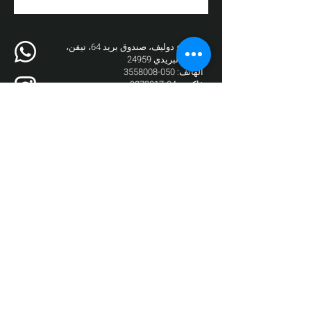
3 شارع دوليف، صندوق بريد 64، تيفن،
الرمز البريدي 24959
الهاتف:
050-3558008
فاكس:
04-9872017
البريد الإلكتروني:
box@zikit.info
© ٢٠٢٣ جميع الحقوق محفوظة لمسرح
زيكيت | التصميم والتنفيذ:
فوز نيو ميديا