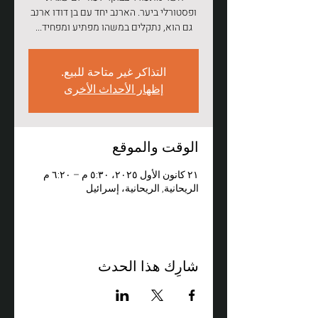
ופסטורלי ביער. הארנב יחד עם בן דודו ארנב
גם הוא, נתקלים במשהו מפתיע ומפחיד...
التذاكر غير متاحة للبيع.
إظهار الأحداث الأخرى
الوقت والموقع
٢١ كانون الأول ٢٠٢٥، ٥:٣٠ م – ٦:٢٠ م
الريحانية, الريحانية، إسرائيل
شارِك هذا الحدث