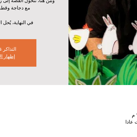
ومن هنا، تتحول القصة إلى ر
في النهاية، يُحل ا
التذاكر غ
إظهار ا
 عادا