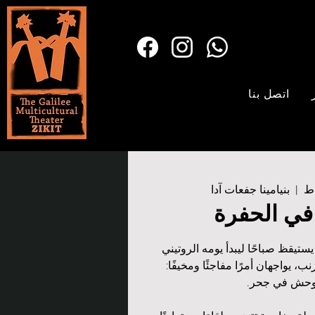
اتصل بنا
  |  
بنيامينا جفعات آدا
ي الحفرة
تيقظ صباحًا ليبدأ يومه الروتيني
ب، يواجهان أمرًا مفاجئًا ومخيفًا: