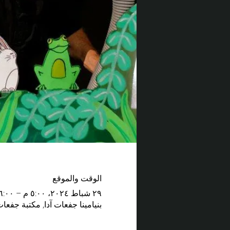
الوقت والموقع
٢٩ شباط ٢٠٢٤، ٥:٠٠ م – ٦:٠٠ م
بنيامينا جفعات آدا, مكتبة جفعات