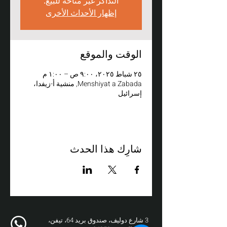
التذاكر غير متاحة للبيع.
إظهار الأحداث الأخرى
الوقت والموقع
٢٥ شباط ٢٠٢٥، ٩:٠٠ ص – ١:٠٠ م
Menshiyat a Zabada, منشية أ-زيفدا،
إسرائيل
شارِك هذا الحدث
3 شارع دوليف، صندوق بريد 64، تيفن،