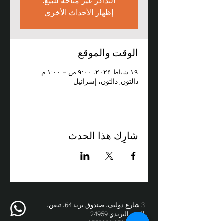
التذاكر غير متاحة للبيع.
إظهار الأحداث الأخرى
الوقت والموقع
١٩ شباط ٢٠٢٥، ٩:٠٠ ص – ١:٠٠ م
دالتون, دالتون، إسرائيل
شارِك هذا الحدث
3 شارع دوليف، صندوق بريد 64، تيفن،
الرمز البريدي 24959