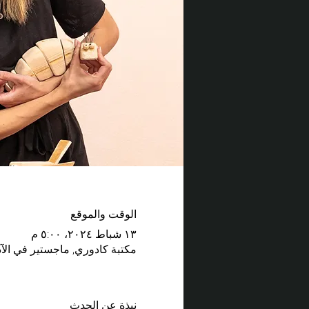
الوقت والموقع
١٣ شباط ٢٠٢٤، ٥:٠٠ م
مكتبة كادوري, ماجستير في الآ
نبذة عن الحدث