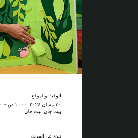
الوقت والموقع
٣٠ نيسان ٢٠٢٤، ١٠:٠٠ ص – ٢:٠٠ م
بيت جان, بيت جان
نبذة عن الحدث