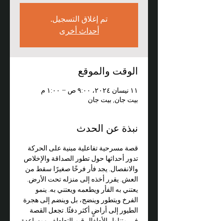
تم إغلاق التسجيل.
أحداث أخرى
الوقت والموقع
١١ نيسان ٢٠٢٤، ٩:٠٠ ص – ١:٠٠ م
بيت جان, بيت جان
نبذة عن الحدث
قصة مسرحية تفاعلية مبنية على الحركة 
تدور أحداثها حول تطور الصداقة والإخلاص 
والانفصال. يجد فأر فرخًا صغيرًا سقط من 
العش. يقرر أخذه إلى منزله تحت الأرض. 
يعتني به الفأر ويطعمه ويعتني به. ينمو 
الفرخ ويتطور وينضج، بل وينضم إلى هجرة 
الطيور إلى أراضٍ أكثر دفئًا. تجعل القصة 
في متناول الأطفال قيم التعاطف ومساعدة 