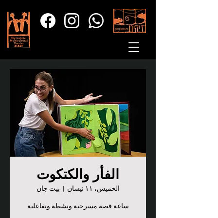
الفأر والكتكوت
الخميس، ١١ نيسان
  |  
بيت جان
ساعة قصة مسرحية ونشطة وتفاعلية