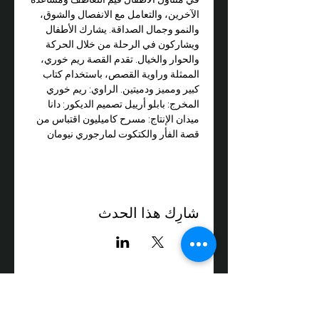
الآخرين، والتعامل مع الانفصال والشوق، 
والنمو وجمال الصداقة. يشارك الأطفال 
ويشاركون في الرحلة من خلال الحركة 
والحوار والخيال. تقدم القصة ريم خوري، 
الممثلة وراوية القصص، باستخدام كتاب 
كبير ومميز ودميتين. الراوي: ريم خوري 
المخرج: بابلو أرييل تصميم الديكور: دانا 
ميدان الإنتاج: مسرح كاميليون اقتباس من 
قصة الفأر والكتكوت لمارجوري نيومان
شارِك هذا الحدث
3 شارع دوليف، صندوق بريد 64، تيفن،