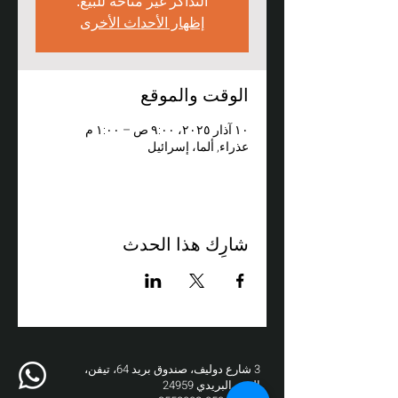
التذاكر غير متاحة للبيع.
إظهار الأحداث الأخرى
الوقت والموقع
١٠ آذار ٢٠٢٥، ٩:٠٠ ص – ١:٠٠ م
عذراء, ألما، إسرائيل
شارِك هذا الحدث
3 شارع دوليف، صندوق بريد 64، تيفن،
الرمز البريدي 24959