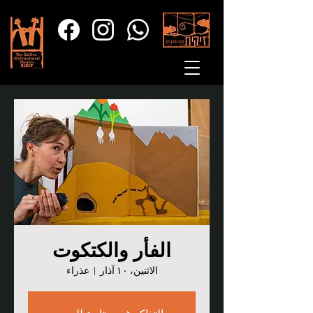
الفأر والكتكوت
الاثنين، ١٠ آذار
  |  
عذراء