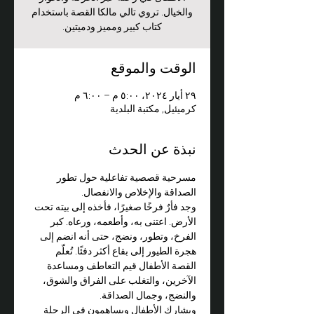
والخيال. تروي تالي مالكا القصة باستخدام
كتاب كبير ومميز ودميتين.
الوقت والموقع
٢٩ أيار ٢٠٢٤، ٥:٠٠ م – ٦:٠٠ م
كرميئيل, مكتبة البلدية
نبذة عن الحدث
مسرحية قصصية تفاعلية حول تطور 
الصداقة والإخلاص والانفصال.
وجد فأرٌ فرخًا صغيرًا، فأخذه إلى بيته تحت 
الأرض. اعتنى به، وأطعمه، ورعاه. كبر 
الفرخ، وتطور، ونضج، حتى أنه انضم إلى 
هجرة الطيور إلى بقاع أكثر دفئًا. تُعلّم 
القصة الأطفال قيم التعاطف ومساعدة 
الآخرين، والتغلب على الفراق والشوق، 
والنضج، وجمال الصداقة.
ويشارك الأطفال ويساهمون في الرحلة 