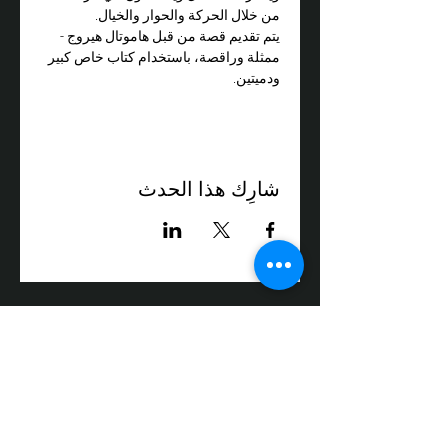
من خلال الحركة والحوار والخيال.
يتم تقديم قصة من قبل هاموتال هيروج - 
ممثلة وراقصة، باستخدام كتاب خاص كبير 
ودميتين.
شارِك هذا الحدث
3 شارع دوليف، صندوق بريد 64، تيفن،
الرمز البريدي 24959
الهاتف:
050-3558008
فاكس:
04-9872017
البريد الإلكتروني:
box@zikit.info
© ٢٠٢٣ جميع الحقوق محفوظة لمسرح