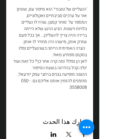
'הנעליים של טנבורי' הוא סיפור עם, שנותן 
אור על ערכים סביבתיים ואקולוגיים, 
המספר על  סוחר קמצן, שהיו לו נעליים 
בלויות וישנות. הגיע הרגע שלא הייתה 
ברירה והיה צריך להשליכן... אך בכל פעם 
שזרק אותן, מישהו היה מחזיר לו אותן.
  הצרה האמיתית הייתה כשהנעליים נפלו 
במקום מפתיע מאוד.
לאן הן נפלו? ומה קרה אחר כך? כל זאת ועוד 
יגלה קהל בהדרגה בשעת הסיפור. 
​ההצגה מופיעה בגנים ברחבי עמק יזרעאל, 
מוזמנים להזמין אותנו אליכם גם : 050-
3558008
شارِك هذا الحدث