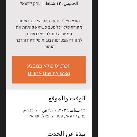
الخميس، ١٢ شباط
  |  
עמק יזרעאל
מונא חאג'ר פוגשת את הילדים ואיתה
מזוודת פלא. כל פעם כשהיא פותחת את
למזוודה מצטרפות בובות מקוריות והרבה
הומור.
הכרטיסים לא במבצע
הציגו אירועים אחרים
الوقت والموقع
١٢ شباط ٢٠٢٦، ٩:٠٠ ص – ١٢:٠٠ م
עמק יזרעאל, עמק יזרעאל, ישראל
نبذة عن الحدث