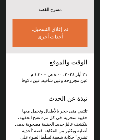
مسرح القصة
تم إغلاق التسجيل.
أحداث أخرى
الوقت والموقع
٢١ أيار ٢٠٢٤، ٨:٠٠ ص – ١:٣٠ م
عين مجروحة وعين شافية, عين ناكوفا
نبذة عن الحدث
تلتقي منى حجر بالأطفال وتحمل معها 
حقيبة سحرية. في كل مرة تفتح الحقيبة، 
ينكشف عالمٌ جديد. الحقيبة مصحوبة بدمى 
أصلية وبكثير من الفكاهة. قصة "أحذية 
تينبري" حكاية شعبية تُسلّط الضوء على 