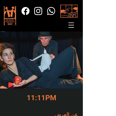
11:11PM
عن العرض