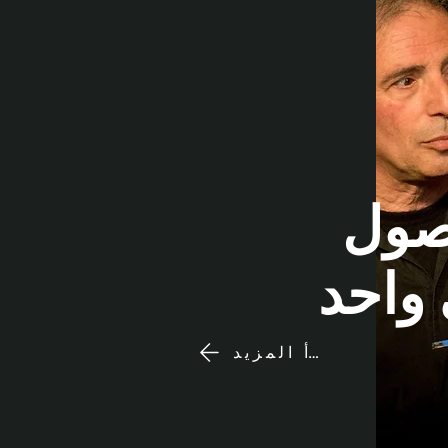
صول
 واحد
اقرأ المزيد