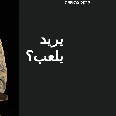
קרקס בראשית
يريد
يلعب؟