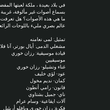
في بلاد بعيدة ، ملكة لعبتها المفض
بسماع أصوات غير مألوفة، غريبة 
ما هي هذه الأصوات؟ هل تعرفت 
عالم بصري مليء باللوحات الرائع
تمثيل: لمى نعامنه
مشغلي الدمى: أيال بورتر، آنا ف
قيادة موسيقية: رزان خوري
موسيقيين
غناء وتشيلو- رزان خوري
عود- لؤي خليف
كمان- نديم مخول
قانون- رامي أنطون
ناي- جميل بشتاوي
آلات ايقاعية- وسام عرام
فكرة: رزان خوري وبافلو أريئيل