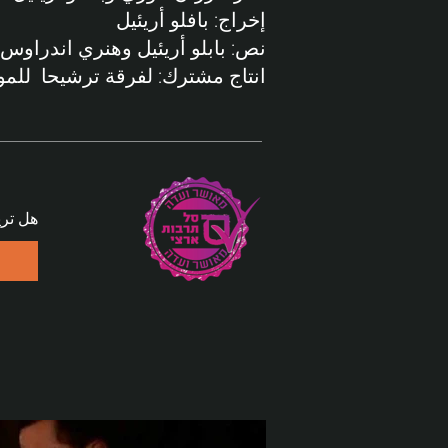
إخراج: بافلو أريئيل
نص: بابلو أريئيل وهنري اندراو
انتاج مشترك: لفرقة ترشيحا للمو
هل تري