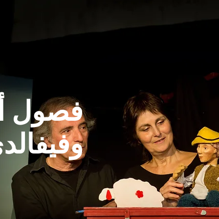
فصول أر
وفيفالد