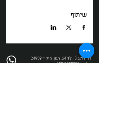
שיתוף
רח' דולב 3, ת"ד 64, תפן, מיקוד 24959
טלפון:
050-3558008
פקס:
04-9872017
דוא"ל:
box@zikit.info
© 2023 כל הזכויות שמורות לתיאטרון
זיקית | עיצוב והקמה:
Fuzz New Media