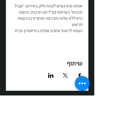
אנחנו מתרגשים לקחת חלק באירועי "שביל 
תרבות" בשיתוף קק"ל וקו-תרבות, ההצגה 
היא ללא עלות והכניסה מותנית בהרשמה 
מראש
נשמח לראות אתכם אצלנו בתיאטרון הבית
שיתוף
רח' דולב 3, ת"ד 64, תפן, מיקוד 24959
טלפון:
050-3558008
פקס:
04-9872017
דוא"ל:
box@zikit.info