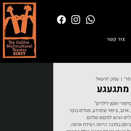
צור קשר
  |  
עמק יזרעאל
מתגעגע
רנב, ציפור וצפרדע, מגלים בוקר