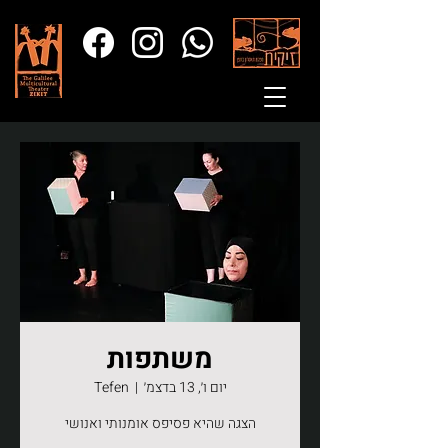
משתפות
יום ו׳, 13 בדצמ׳
  |  
Tefen
הצגה שהיא פסיפס אומנותי ואנושי