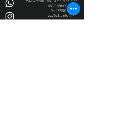
רח' דולב 3, ת"ד 64, תפן, מיקוד 24959
טלפון:
050-3558008
פקס:
04-9872017
דוא"ל:
box@zikit.info
© 2023 כל הזכויות שמורות לתיאטרון
זיקית | עיצוב והקמה:
Fuzz New Media