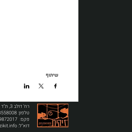
שיתוף
רח' דולב 3, ת"ד 64, תפן, מיקוד 24959
טלפון:
3558008
פקס:
9872017
דוא"ל:
ikit.info