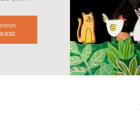
הכרטיס
הציגו א