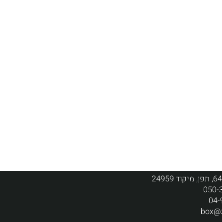
050-
04-
box@z