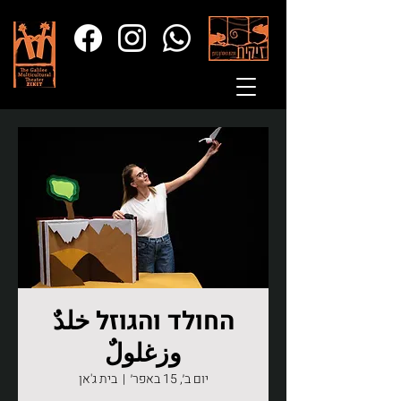
החולד והגוזל خلدٌ
وزغلولٌ
יום ב׳, 15 באפר׳
  |  
בית ג'אן