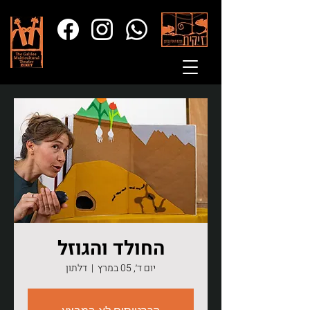
החולד והגוזל
יום ד׳, 05 במרץ
  |  
דלתון