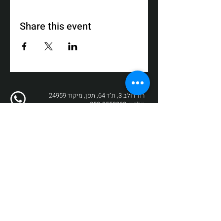
Share this event
רח' דולב 3, ת"ד 64, תפן, מיקוד 24959
טלפון:
050-3558008
פקס:
04-9872017
דוא"ל:
box@zikit.info
© 2023 כל הזכויות שמורות לתיאטרון
זיקית | עיצוב והקמה:
Fuzz New Media