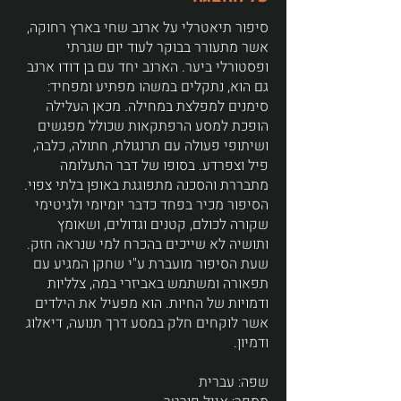
סיפור תיאטרלי על ארנב שחי בארץ רחוקה,
אשר מתעורר בבוקר לעוד יום שגרתי
ופסטורלי ביער. הארנב יחד עם בן דודו ארנב
גם הוא, נתקלים במשהו מפתיע ומפחיד:
סימנים למפלצת במחילה. מכאן העלילה
הופכת למסע הרפתקאות שכולל מפגשים
ושיתופי פעולה עם תרנגולת, חתולה, כלבה,
פיל וצפרדע. בסופו של דבר התעלומה
מתבררת והסכנה מתפוגגת באופן בלתי צפוי.
הסיפור מכיר בפחד כדבר יומיומי ולגיטימי
שקורה לכולם, קטנים וגדולים, ושאומץ
ותושיה לא שייכים בהכרח למי שנראה חזק.
שעת הסיפור מועברת ע"י שחקן המגיע עם
תפאורה ומשתמש באביזרי במה, צלליות
ודמויות של החיות. הוא מפעיל את הילדים
אשר לוקחים חלק במסע דרך תנועה, דיאלוג
ודמיון.
שפה: עברית