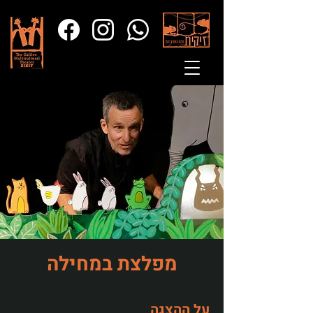
מפלצת במחילה
על ההצגה