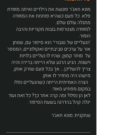
מונא חאג'ר פוגשת את הילדים ואיתה מזוודת
פלא. כל פעם כשהיא פותחת את המזוודה
מתגלה עולם שלם.
למזוודה מצטרפות בובות מקוריות והרבה
הומור.
'הנעליים של טנבורי' הוא סיפור עם, שנותן
אור על ערכים סביבתיים ואקולוגיים, המספר
על סוחר קמצן, שהיו לו נעליים בלויות
וישנות. הגיע הרגע שלא הייתה ברירה והיה
צריך להשליכן... אך בכל פעם שזרק אותן,
מישהו היה מחזיר לו אותן.
הצרה האמיתית הייתה כשהנעליים נפלו
במקום מפתיע מאוד.
לאן הן נפלו? ומה קרה אחר כך? כל זאת ועוד
יגלה קהל בהדרגה בשעת הסיפור.
שחקנית: מונא חאג'ר