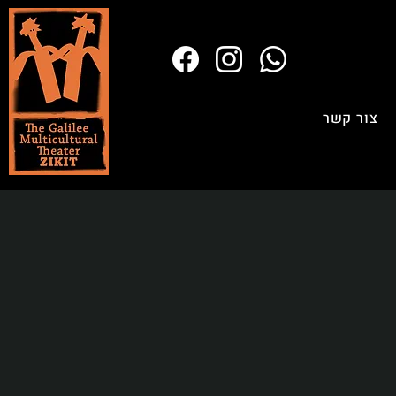
צור קשר
לכל
נים
נטי
ה