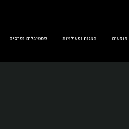
 מופעים
הצגות ופעילויות
פסטיבלים ופרסים
יאטרון זיקית
רון חזותי רב-תרבותי, הפועל בתפן שבגליל. האומנות שלנו מגיעה 
 והעולם, והיא כוללת מגוון הצגות, מופעים ושעות סיפור. אנחנו נה
ש לציבור הרחב, ילדים ומבוגרים כאחד, משהו קצת אחר – משהו אות
ון פנימה אל הלב. שמחבר בין תנועה, אור וצל, צבע, חפצים, מחול ומוזיק
קרא עוד